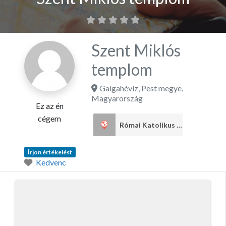
Szent Miklós
templom
Galgahévíz
,
Pest megye
,
Magyarország
Ez az én
cégem
Római Katolikus egyház
1
Írjon értékelést
Kedvenc