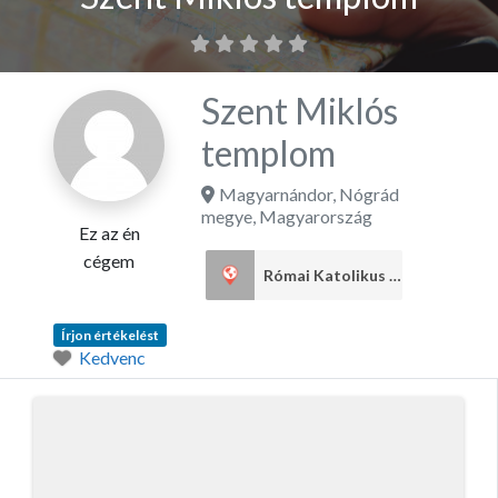
Szent Miklós
templom
Magyarnándor
,
Nógrád
megye
,
Magyarország
Ez az én
cégem
Római Katolikus egyház
1
Írjon értékelést
Kedvenc