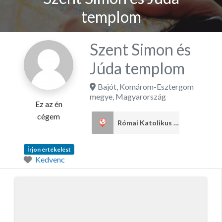
templom
Szent Simon és
Júda templom
Bajót
,
Komárom-Esztergom
megye
,
Magyarország
Ez az én
cégem
Római Katolikus egyház
2
Írjon értékelést
Kedvenc