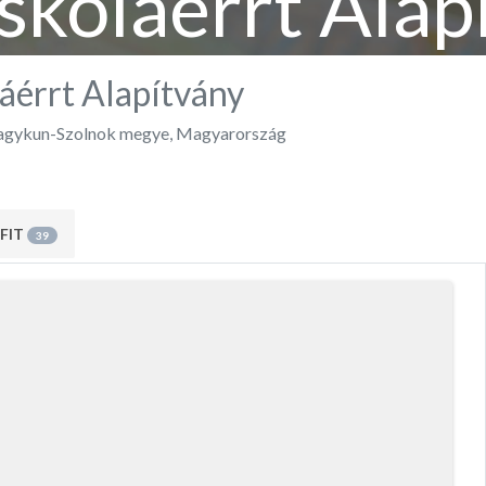
skoláérrt Alap
áérrt Alapítvány
agykun-Szolnok megye
,
Magyarország
FIT
39