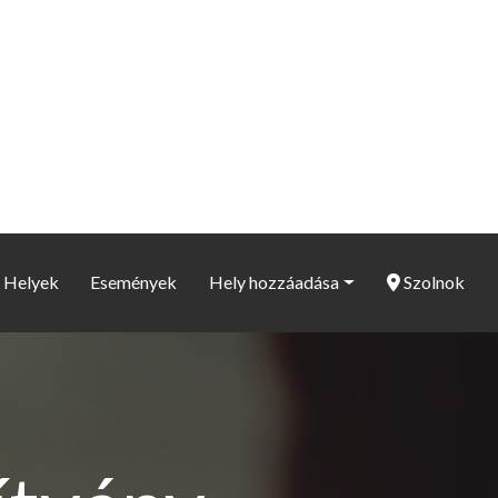
Helyek
Események
Hely hozzáadása
Szolnok