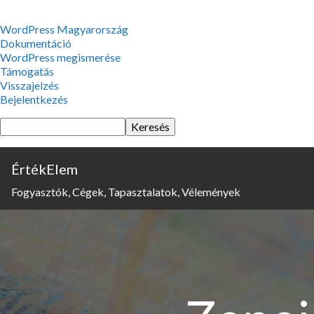
WordPress,
WordPress Magyarország
a
Dokumentáció
csodás
WordPress megismerése
Támogatás
Visszajelzés
Bejelentkezés
Keresés
ÉrtékElem
Fogyasztók, Cégek, Tapasztalatok, Vélemények