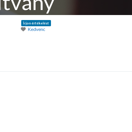
ítvány
Írjon értékelést
Kedvenc