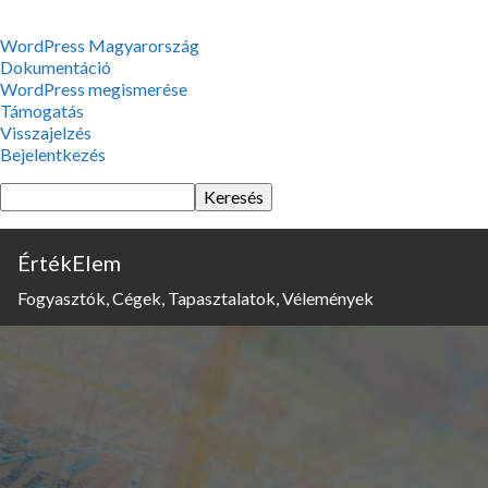
WordPress,
WordPress Magyarország
a
Dokumentáció
csodás
WordPress megismerése
Támogatás
Visszajelzés
Bejelentkezés
Keresés
ÉrtékElem
Fogyasztók, Cégek, Tapasztalatok, Vélemények