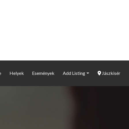
e
Helyek
Események
Add Listing
Jászkisér