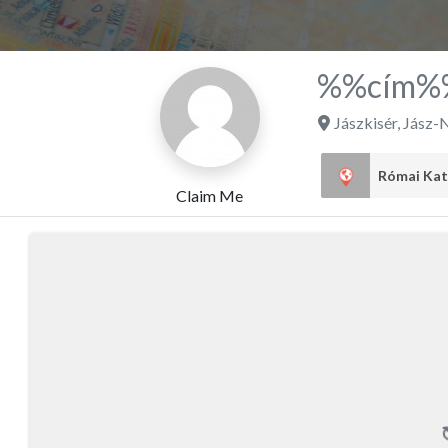
%%cím%
Jászkisér
,
Jász-
Claim Me