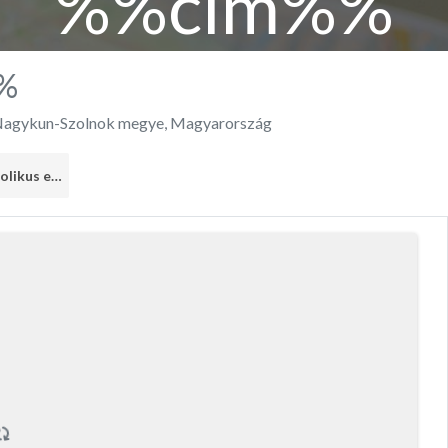
%%cím%%
%
Nagykun-Szolnok megye
,
Magyarország
Római Katolikus egyház
1