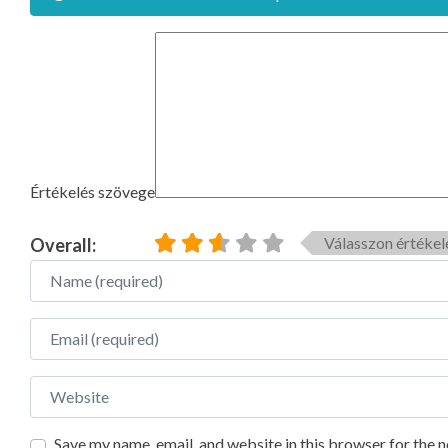
Értékelés szövege
Válasszon értékel
Overall:
Name
Email
Website
Save my name, email, and website in this browser for the 