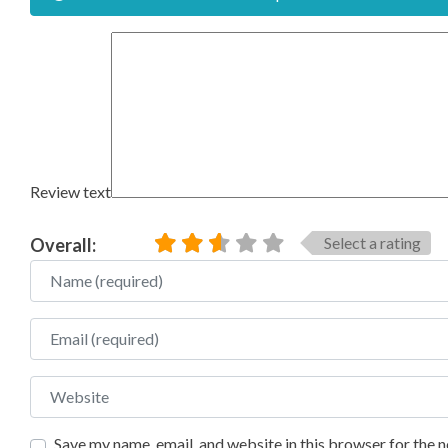
Review text
Select a rating
Overall:
Name
Email
Website
Save my name, email, and website in this browser for the 