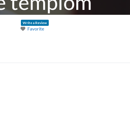
e templom
Write a Review
Favorite