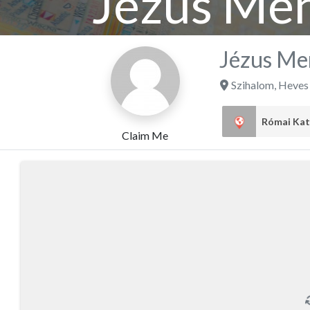
Jézus Me
Jézus Me
Szihalom
,
Heves
Claim Me