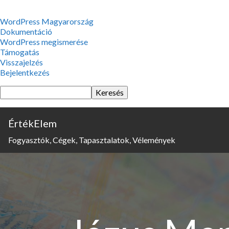
WordPress,
WordPress Magyarország
a
Dokumentáció
csodás
WordPress megismerése
Támogatás
Visszajelzés
Bejelentkezés
Keresés
ÉrtékElem
Fogyasztók, Cégek, Tapasztalatok, Vélemények