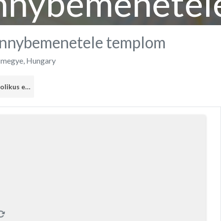
nnybemenetel
nnybemenetele templom
 megye
,
Hungary
Római Katolikus egyház
1