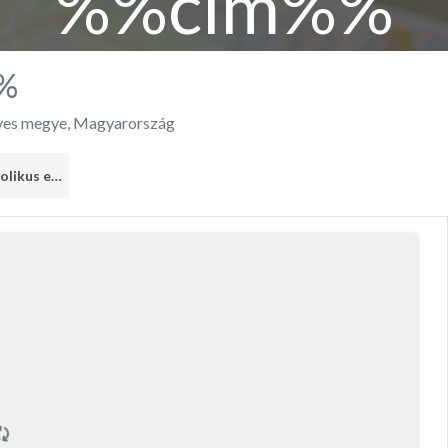
%%cím%%
%
es megye
,
Magyarország
Római Katolikus egyház
2