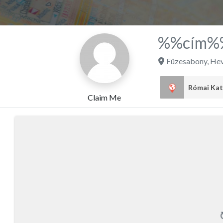
%%cím%
Füzesabony
,
Hev
Claim Me