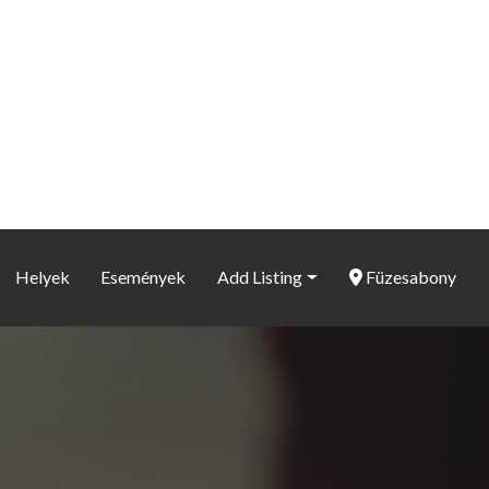
Helyek
Események
Add Listing
Füzesabony