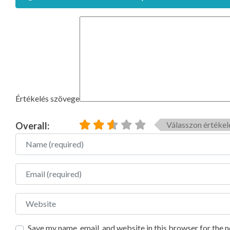
Értékelés szövege
Válasszon értékel
Overall:
Name
Email
Website
Save my name, email, and website in this browser for the 