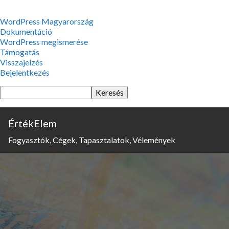
WordPress,
WordPress Magyarország
a
Dokumentáció
csodás
WordPress megismerése
Támogatás
Visszajelzés
Bejelentkezés
Keresés
ÉrtékElem
Fogyasztók, Cégek, Tapasztalatok, Vélemények