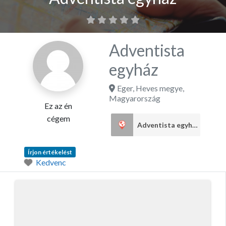
Adventista
egyház
Eger
,
Heves megye
,
Magyarország
Ez az én
cégem
Adventista egyház
1
Írjon értékelést
Kedvenc