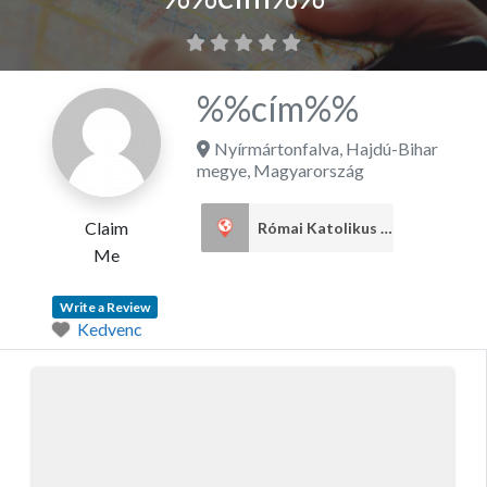
%%cím%%
Nyírmártonfalva
,
Hajdú-Bihar
megye
,
Magyarország
Claim
Római Katolikus egyház
1
Me
Write a Review
Kedvenc