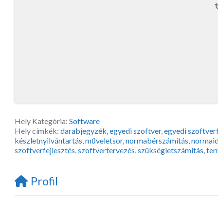
Hely Kategória:
Software
Hely címkék:
darabjegyzék
,
egyedi szoftver
,
egyedi szoftverf
készletnyilvántartás
,
műveletsor
,
normabérszámítás
,
normai
szoftverfejlesztés
,
szoftvertervezés
,
szükségletszámítás
,
ter
Profil