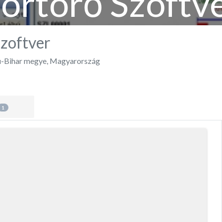
ortörő Szoftv
Szoftver
-Bihar megye
,
Magyarország
1