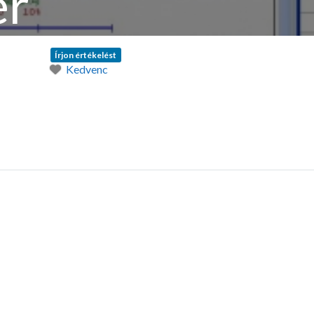
er
Írjon értékelést
Kedvenc