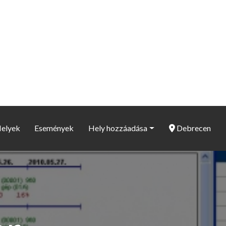
elyek
Események
Hely hozzáadása
Debrecen