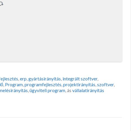
ejlesztés
,
erp
,
gyártásirányítás
,
integrált szoftver
,
dő
,
Program
,
programfejlesztés
,
projektirányítás
,
szoftver
,
melésirányítás
,
ügyviteli program
, ás
vállalatirányítás