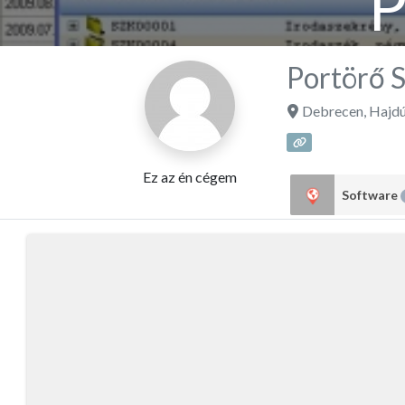
P
Portörő 
Debrecen
,
Hajdú
Ez az én cégem
Software