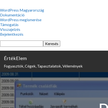
WordPress,
WordPress Magyarország
a
Dokumentáció
csodás
WordPress megismerése
Támogatás
Visszajelzés
Bejelentkezés
Keresés
ÉrtékElem
Fogyasztók, Cégek, Tapasztalatok, Vélemények