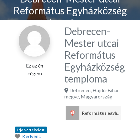
Református Egyházközség
temploma
Debrecen-
Mester utcai
Református
Egyházközség
Ez az én
cégem
temploma
Debrecen
,
Hajdú-Bihar
megye
,
Magyarország
Református egyház
19
Írjon értékelést
Kedvenc