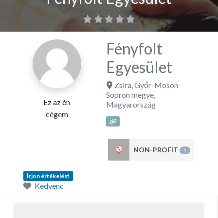
Fényfolt
Egyesület
Zsira
,
Győr-Moson-
Sopron megye
,
Ez az én
Magyarország
cégem
NON-PROFIT
1
Írjon értékelést
Kedvenc