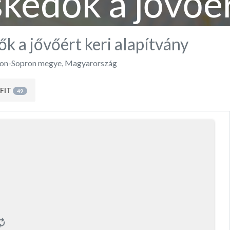
kedők a jővőér
alapítvány
k a jővőért keri alapítvány
on-Sopron megye
,
Magyarország
FIT
49