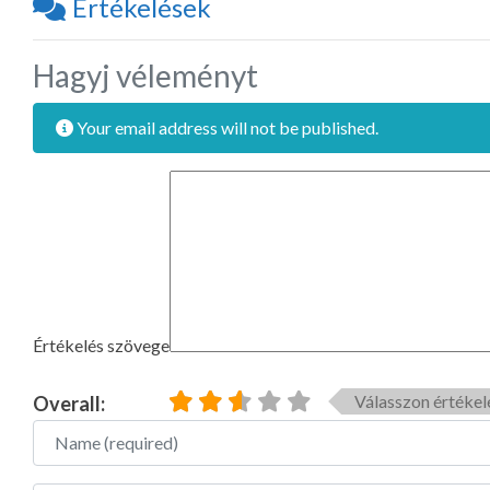
Értékelések
Hagyj véleményt
Your email address will not be published.
Értékelés szövege
Válasszon értékel
Overall:
Name