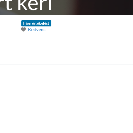
t keri
Írjon értékelést
Kedvenc