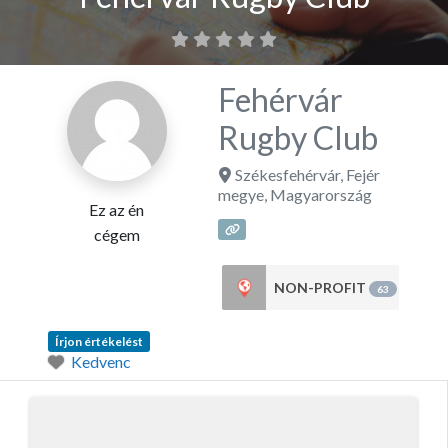
Fehérvár
Rugby Club
Székesfehérvár
,
Fejér
megye
,
Magyarország
Ez az én
cégem
NON-PROFIT
63
Írjon értékelést
Kedvenc