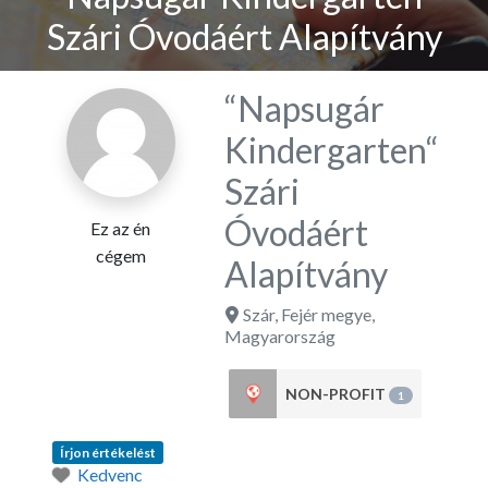
Szári Óvodáért Alapítvány
“Napsugár
Kindergarten“
Szári
Óvodáért
Ez az én
cégem
Alapítvány
Szár
,
Fejér megye
,
Magyarország
NON-PROFIT
1
Írjon értékelést
Kedvenc