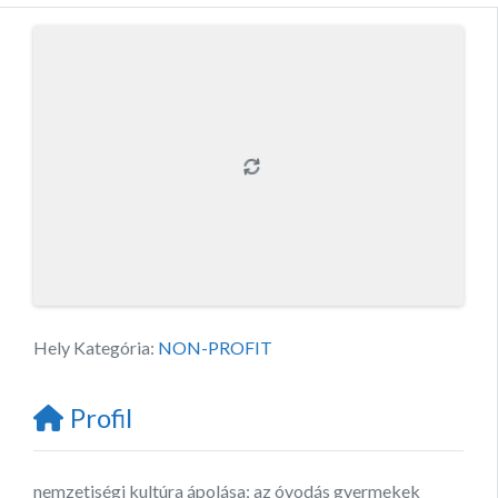
Hely Kategória:
NON-PROFIT
Profil
nemzetiségi kultúra ápolása; az óvodás gyermekek