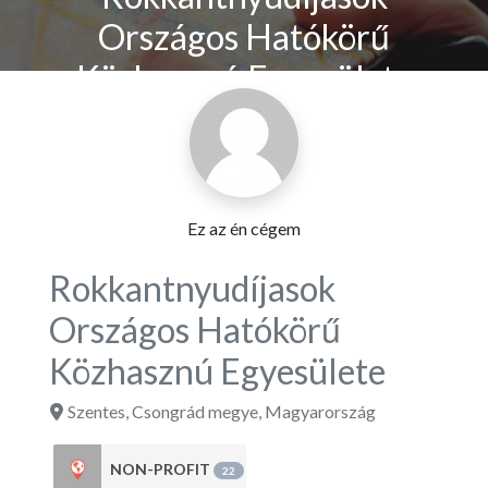
Országos Hatókörű
Közhasznú Egyesülete
Ez az én cégem
Rokkantnyudíjasok
Országos Hatókörű
Közhasznú Egyesülete
Szentes
,
Csongrád megye
,
Magyarország
NON-PROFIT
22