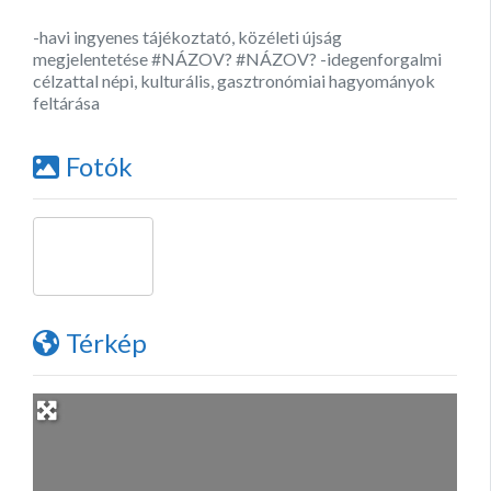
-havi ingyenes tájékoztató, közéleti újság
megjelentetése #NÁZOV? #NÁZOV? -idegenforgalmi
célzattal népi, kulturális, gasztronómiai hagyományok
feltárása
Fotók
Térkép