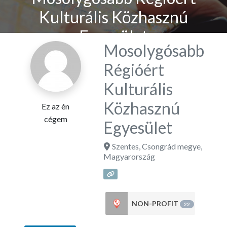
Kulturális Közhasznú
Egyesület
Mosolygósabb
Régióért
Kulturális
Közhasznú
Ez az én
cégem
Egyesület
Szentes
,
Csongrád megye
,
Magyarország
NON-PROFIT
22