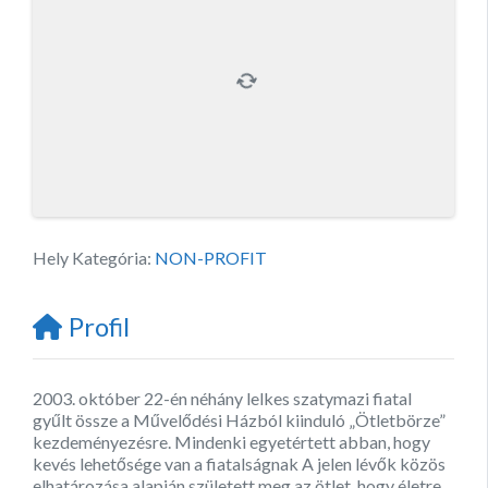
Hely Kategória:
NON-PROFIT
Profil
2003. október 22-én néhány lelkes szatymazi fiatal
gyűlt össze a Művelődési Házból kiinduló „Ötletbörze”
kezdeményezésre. Mindenki egyetértett abban, hogy
kevés lehetősége van a fiatalságnak A jelen lévők közös
elhatározása alapján született meg az ötlet, hogy életre