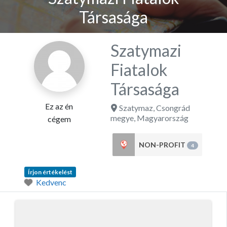
Társasága
Szatymazi
Fiatalok
Társasága
Ez az én
Szatymaz
,
Csongrád
megye
,
Magyarország
cégem
NON-PROFIT
4
Írjon értékelést
Kedvenc