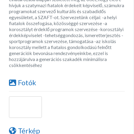
hívjuk a szatymazi fiatalok érdekeit képviselő, számukra
programokat szervező kulturális és szabadidős
egyesületet, a SZAFT-ot. Szervezetünk céljai: -a helyi
fiatalok összefogása, közösséggé szervezése -a
korosztályt érdeklő programok szervezése -korosztályi
érdekképviselet -tehetséggondozás, ismeretterjesztés -
sportprogramok szervezése, támogatása -az iskolás
korosztály mellett a fiatalos gondolkodású felnőtt
generációk bevonása rendezvényeinkbe, ezzel is
hozzájárulva a generációs szakadék minimálisra
csökkentéséhez
Fotók
Térkép