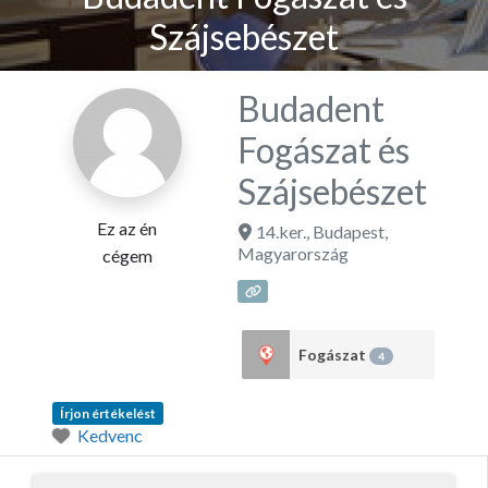
Szájsebészet
Budadent
Fogászat és
Szájsebészet
Ez az én
14.ker.
,
Budapest
,
Magyarország
cégem
Fogászat
4
Írjon értékelést
Kedvenc