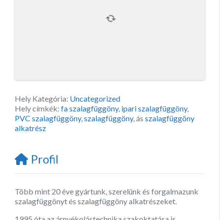
Hely Kategória:
Uncategorized
Hely címkék:
fa szalagfüggöny
,
ipari szalagfüggöny
,
PVC szalagfüggöny
,
szalagfüggöny
, ás
szalagfüggöny
alkatrész
Profil
Több mint 20 éve gyártunk, szerelünk és forgalmazunk
szalagfüggönyt és szalagfüggöny alkatrészeket.
1995 óta az árnyékolástechnika szakoktatása is