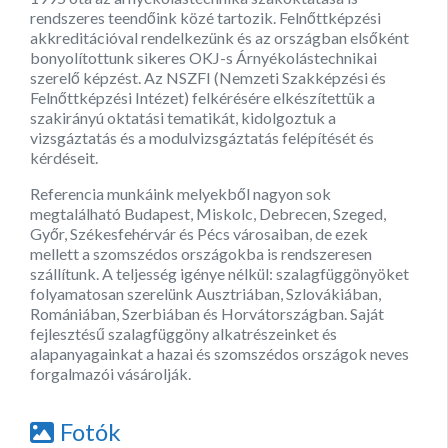
rendszeres teendőink közé tartozik. Felnőttképzési
akkreditációval rendelkezünk és az országban elsőként
bonyolítottunk sikeres OKJ-s Árnyékolástechnikai
szerelő képzést. Az NSZFI (Nemzeti Szakképzési és
Felnőttképzési Intézet) felkérésére elkészítettük a
szakirányú oktatási tematikát, kidolgoztuk a
vizsgáztatás és a modulvizsgáztatás felépítését és
kérdéseit.
Referencia munkáink melyekből nagyon sok
megtalálható Budapest, Miskolc, Debrecen, Szeged,
Győr, Székesfehérvár és Pécs városaiban, de ezek
mellett a szomszédos országokba is rendszeresen
szállítunk. A teljesség igénye nélkül: szalagfüggönyöket
folyamatosan szerelünk Ausztriában, Szlovákiában,
Romániában, Szerbiában és Horvátországban. Saját
fejlesztésű szalagfüggöny alkatrészeinket és
alapanyagainkat a hazai és szomszédos országok neves
forgalmazói vásárolják.
Fotók