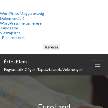
WordPress,
WordPress Magyarország
a
Dokumentáció
csodás
WordPress megismerése
Támogatás
Visszajelzés
Bejelentkezés
Keresés
ÉrtékElem
Fogyasztók, Cégek, Tapasztalatok, Vélemények
EuroLand