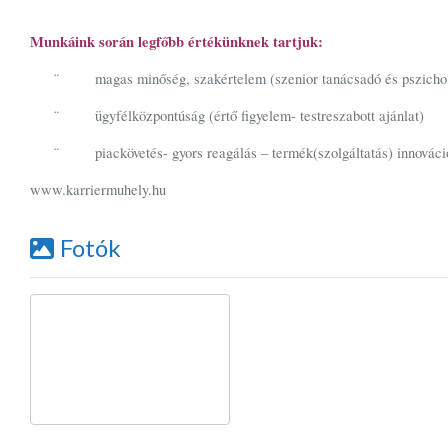
Munkáink során legfőbb értékünknek tartjuk:
magas minőség, szakértelem (szenior tanácsadó és pszichol
¨
ügyfélközpontúság (értő figyelem- testreszabott ajánlat)
¨
piackövetés- gyors reagálás – termék(szolgáltatás) innováci
¨
www.karriermuhely.hu
Fotók