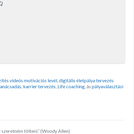
zítés videós motivációs levél
,
digitális életpálya tervezés
 tanácsadás
,
karrier tervezés
,
Life coaching
, ás
pályaválasztási
t szeretném tölteni.” (Woody Allen)