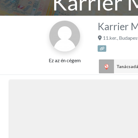
Karrier 
Karrier 
11.ker.
,
Budapes
Ez az én cégem
Tanácsad