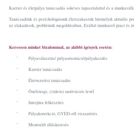
Karrier és életpálya tanácsadás sokéves tapasztalattal és a munkaválla
Tanácsadónk és pszichológusunk életszakaszuk bármelyik aktuális pont
az elakadások, problémák megoldásában. Ezáltal munkaerő piaci és ma
Keressen minket bizalommal, az alábbi igények esetén:
Pályaválasztás/ pályaorientáció/pályakezdés
¨
Karrier tanácsadás
¨
Életvezetési tanácsadás
¨
Önéletrajz, (videós) motivációs levél
¨
Interjúra felkészítés
¨
Pályakorrekció, GYED-ről visszatérés
¨
Mentorált álláskeresés
¨