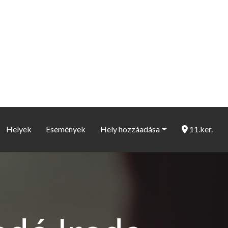
Helyek
Események
Hely hozzáadása
11.ker.