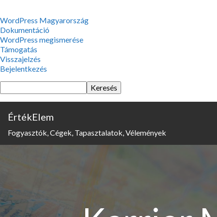
WordPress,
WordPress Magyarország
a
Dokumentáció
csodás
WordPress megismerése
Támogatás
Visszajelzés
Bejelentkezés
Keresés
ÉrtékElem
Fogyasztók, Cégek, Tapasztalatok, Vélemények