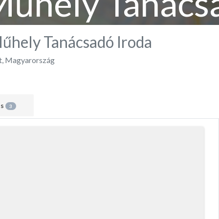
Műhely Tanács
Műhely Tanácsadó Iroda
t
,
Magyarország
ás
3