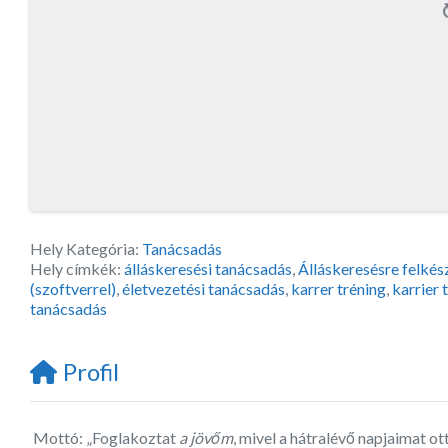
Hely Kategória:
Tanácsadás
Hely címkék:
álláskeresési tanácsadás
,
Álláskeresésre felkés
(szoftverrel)
,
életvezetési tanácsadás
,
karrer tréning
,
karrier
tanácsadás
Profil
Mottó: „Foglakoztat
a jövőm
, mivel a hátralévő napjaimat ot