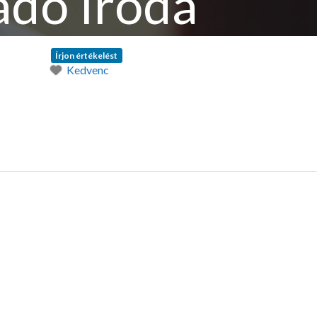
adó Iroda
Írjon értékelést
Kedvenc