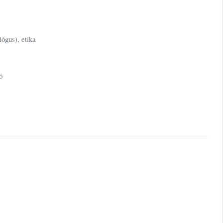
ógus), etika
ó