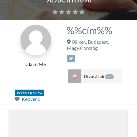
%%cím%%
08.ker.
,
Budapest
,
Magyarország
Claim Me
Divatáruk
50
Write a Review
Kedvenc