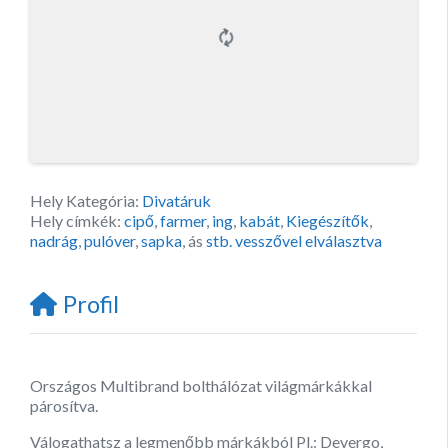
Hely Kategória:
Divatáruk
Hely címkék:
cipő
,
farmer
,
ing
,
kabát
,
Kiegészítők
,
nadrág
,
pulóver
,
sapka
, ás
stb. vesszővel elválasztva
Profil
Országos Multibrand bolthálózat világmárkákkal
párosítva.
Válogathatsz a legmenőbb márkákból Pl.: Devergo,