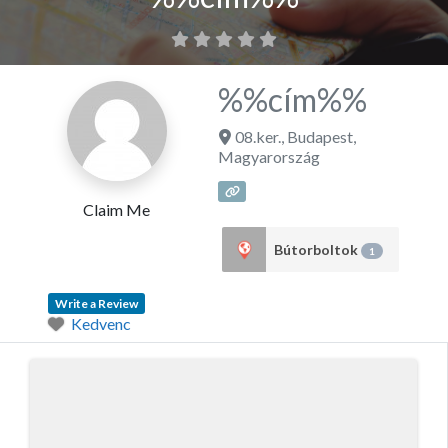
%%cím%%
08.ker.
,
Budapest
,
Magyarország
Claim Me
Bútorboltok
1
Write a Review
Kedvenc