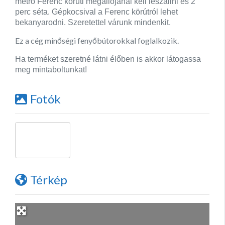
metró Ferenc körúti megállójánál kell leszállni és 2
perc séta. Gépkocsival a Ferenc körútról lehet
bekanyarodni. Szeretettel várunk mindenkit.
Ez a cég minőségi fenyőbútorokkal foglalkozik.
Ha terméket szeretné látni élőben is akkor látogassa
meg mintaboltunkat!
Fotók
Térkép