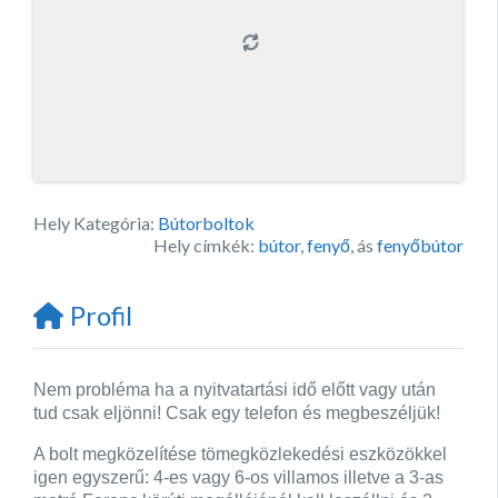
Hely Kategória:
Bútorboltok
Hely címkék:
bútor
,
fenyő
, ás
fenyőbútor
Profil
Nem probléma ha a nyitvatartási idő előtt vagy után
tud csak eljönni! Csak egy telefon és megbeszéljük!
A bolt megközelítése tömegközlekedési eszközökkel
igen egyszerű:
4-es vagy 6-os villamos illetve a 3-as