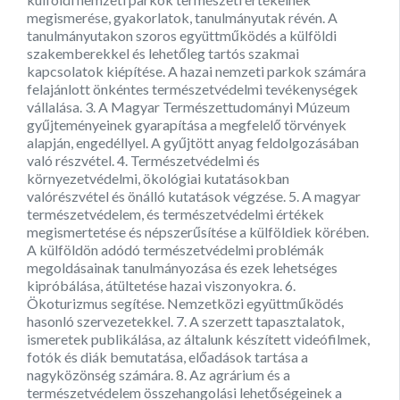
megismerése, gyakorlatok, tanulmányutak révén. A
tanulmányutakon szoros együttműködés a külföldi
szakemberekkel és lehetőleg tartós szakmai
kapcsolatok kiépítése. A hazai nemzeti parkok számára
felajánlott önkéntes természetvédelmi tevékenységek
vállalása. 3. A Magyar Természettudományi Múzeum
gyűjteményeinek gyarapítása a megfelelő törvények
alapján, engedéllyel. A gyűjtött anyag feldolgozásában
való részvétel. 4. Természetvédelmi és
környezetvédelmi, ökológiai kutatásokban
valórészvétel és önálló kutatások végzése. 5. A magyar
természetvédelem, és természetvédelmi értékek
megismertetése és népszerűsítése a külföldiek körében.
A külföldön adódó természetvédelmi problémák
megoldásainak tanulmányozása és ezek lehetséges
kipróbálása, átültetése hazai viszonyokra. 6.
Ökoturizmus segítése. Nemzetközi együttműködés
hasonló szervezetekkel. 7. A szerzett tapasztalatok,
ismeretek publikálása, az általunk készített videófilmek,
fotók és diák bemutatása, előadások tartása a
nagyközönség számára. 8. Az agrárium és a
természetvédelem összehangolási lehetőségeinek a