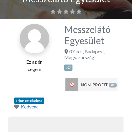
Messzelátó
Egyesület
07.ker.
,
Budapest
,
Magyarország
Ez az én
cégem
NON-PROFIT
89
Írjon értékelést
Kedvenc