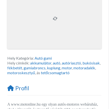
Hely Kategória:
Autó gumi
Hely címkék:
akkumulátor
,
autó
,
autóriasztó
,
bukósisak
,
fékbetét
,
gumiabroncs
,
kuplung
,
motor
,
motoradalék
,
motoroskesztyű
, ás
tetőcsomagtartó
Profil
A www.motonline.hu egy olyan autós-motoros webáruház,