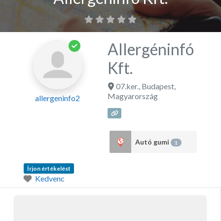
Allergéninfó
Kft.
07.ker.
,
Budapest
,
Magyarország
allergeninfo2
Autó gumi
1
Írjon értékelést
Kedvenc