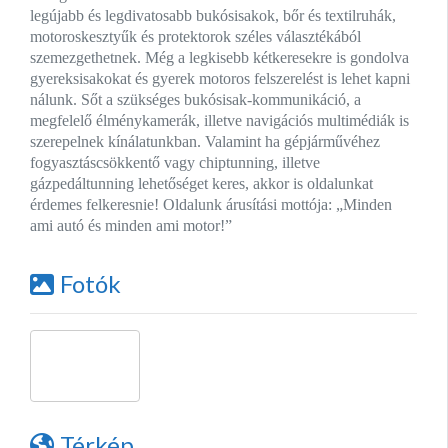
legújabb és legdivatosabb bukósisakok, bőr és textilruhák,
motoroskesztyűk és protektorok széles választékából
szemezgethetnek. Még a legkisebb kétkeresekre is gondolva
gyereksisakokat és gyerek motoros felszerelést is lehet kapni
nálunk. Sőt a szükséges bukósisak-kommunikáció, a
megfelelő élménykamerák, illetve navigációs multimédiák is
szerepelnek kínálatunkban. Valamint ha gépjárművéhez
fogyasztáscsökkentő vagy chiptunning, illetve
gázpedáltunning lehetőséget keres, akkor is oldalunkat
érdemes felkeresnie! Oldalunk árusítási mottója: „Minden
ami autó és minden ami motor!”
Fotók
Térkép