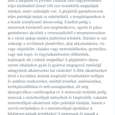
ahol a látogatók és jövendő vásárlók több nagykereskedés
teljes kínálatából (közel 100 ezer termékből) megtalálják
mindazt, amire szükségük van. A gépjármű gumiabroncsok
teljes palettáját tartjuk az utánfutóktól, a terepjárógumikon át
a közúti személyautó abroncsokig. Emellett pedig a
motorosok kerekeiről sem megfeledkezve, egyéni és páros
gumiabroncs akcióink a versenypályától a terepmotorozáson
át a városi utakig minden platformot lefednek. Bármire is van
szüksége a vevőnknek járművéhez, akár akkumulátorra, víz-
vagy olajszűrőre, olajakra vagy motoradalékokra, gyertyákra,
vagy más kopó- és fogyóalkatrészekre (fékbetétek,
kuplungok stb.) nálunk megtalálja! A gépjárműve típusa
szerint oldalunkon gyári és gyárival megegyező minőségű
utángyártott alkatrészeket tud vásárolni! A főbb alkatrészeken
kívül a kocsikhoz árulunk kiegészítő termékekként traffipax
és antilézer rendszereket, autóhifi terméket, autóriasztókat,
kerékpárszállítókat és tetőcsomagtartókat, sőt még
típusspecifikus vonóhorgokat is! A motorozás területén pedig
nemcsak a motorkerékpár-tartozékok és kiegészítők, valamint
motorkerékpár-alkatrészek teljes palettáját kínáljuk, hanem a
szervíz-technikához és a motorkerékpár-ápoláshoz is
bőségesen tartunk termékeket! A motorosok és utasaik a