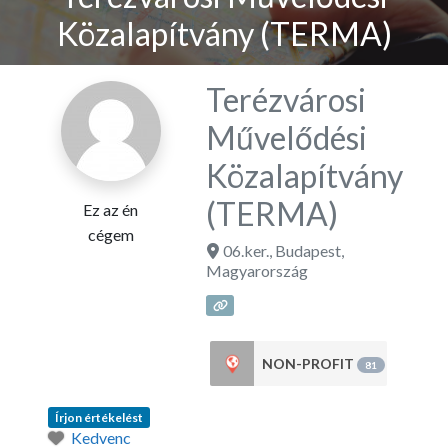
Közalapítvány (TERMA)
Terézvárosi
Művelődési
Közalapítvány
(TERMA)
Ez az én
cégem
06.ker.
,
Budapest
,
Magyarország
NON-PROFIT
81
Írjon értékelést
Kedvenc