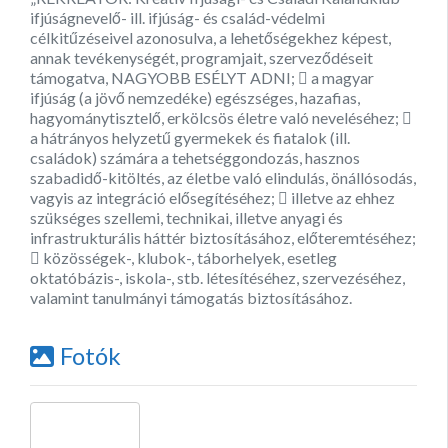
ifjúságnevelő- ill. ifjúság- és család-védelmi
célkitűzéseivel azonosulva, a lehetőségekhez képest,
annak tevékenységét, programjait, szerveződéseit
támogatva, NAGYOBB ESÉLYT ADNI;  a magyar
ifjúság (a jövő nemzedéke) egészséges, hazafias,
hagyománytisztelő, erkölcsös életre való neveléséhez; 
a hátrányos helyzetű gyermekek és fiatalok (ill.
családok) számára a tehetséggondozás, hasznos
szabadidő-kitöltés, az életbe való elindulás, önállósodás,
vagyis az integráció elősegítéséhez;  illetve az ehhez
szükséges szellemi, technikai, illetve anyagi és
infrastrukturális háttér biztosításához, előteremtéséhez;
 közösségek-, klubok-, táborhelyek, esetleg
oktatóbázis-, iskola-, stb. létesítéséhez, szervezéséhez,
valamint tanulmányi támogatás biztosításához.
Fotók