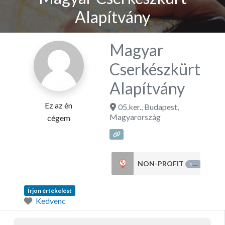
Alapítvány
Magyar
Cserkészkürt
Alapítvány
Ez az én
05.ker.
,
Budapest
,
Magyarország
cégem
NON-PROFIT
125
Írjon értékelést
Kedvenc