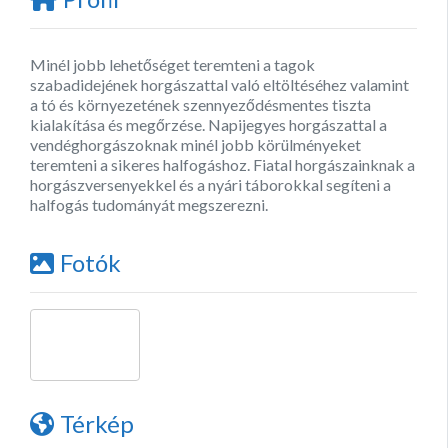
Minél jobb lehetőséget teremteni a tagok
szabadidejének horgászattal való eltöltéséhez valamint
a tó és környezetének szennyeződésmentes tiszta
kialakítása és megőrzése. Napijegyes horgászattal a
vendéghorgászoknak minél jobb körülményeket
teremteni a sikeres halfogáshoz. Fiatal horgászainknak a
horgászversenyekkel és a nyári táborokkal segíteni a
halfogás tudományát megszerezni.
Fotók
Térkép