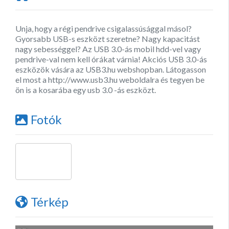
Unja, hogy a régi pendrive csigalassúsággal másol?
Gyorsabb USB-s eszközt szeretne? Nagy kapacitást
nagy sebességgel? Az USB 3.0-ás mobil hdd-vel vagy
pendrive-val nem kell órákat várnia! Akciós USB 3.0-ás
eszközök vására az USB3.hu webshopban. Látogasson
el most a http://www.usb3.hu weboldalra és tegyen be
ön is a kosarába egy usb 3.0 -ás eszközt.
Fotók
Térkép