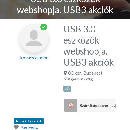
webshopja. USB3 akciók
USB 3.0
eszközök
webshopja.
kovacssandor
USB3 akciók
03.ker.
,
Budapest
,
Magyarország
Számítástechnika
3
Írjon értékelést
Kedvenc