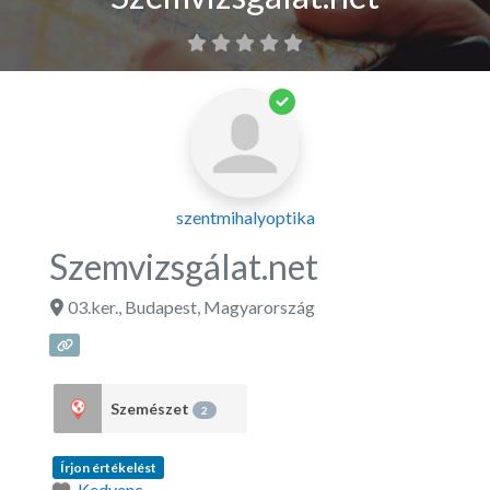
szentmihalyoptika
Szemvizsgálat.net
03.ker.
,
Budapest
,
Magyarország
Szemészet
2
Írjon értékelést
Kedvenc