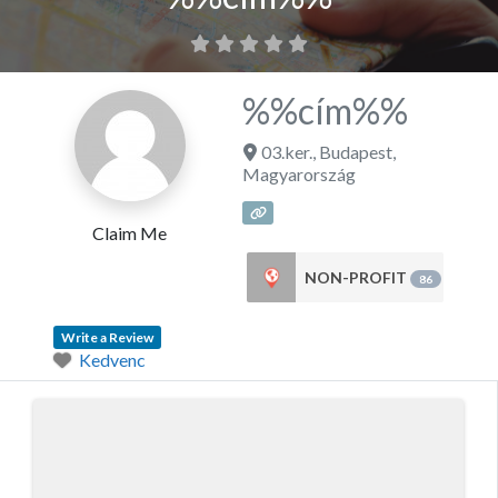
%%cím%%
03.ker.
,
Budapest
,
Magyarország
Claim Me
NON-PROFIT
86
Write a Review
Kedvenc