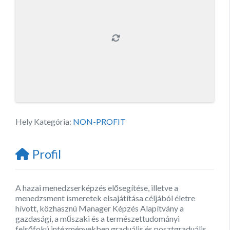
Hely Kategória:
NON-PROFIT
Profil
A hazai menedzserképzés elősegítése, illetve a
menedzsment ismeretek elsajátítása céljából életre
hívott, közhasznú Manager Képzés Alapítvány a
gazdasági, a műszaki és a természettudományi
felsőfokú intézményekben graduális és posztgraduális,