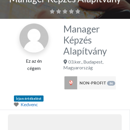
Manager
Képzés
Alapítvány
Ez az én
03.ker.
,
Budapest
,
Magyarország
cégem
NON-PROFIT
86
Írjon értékelést
Kedvenc