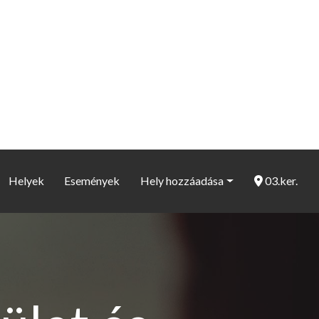
Helyek
Események
Hely hozzáadása
03.ker.