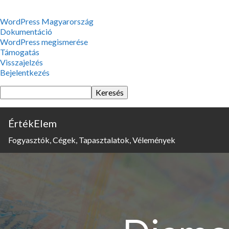
WordPress,
WordPress Magyarország
a
Dokumentáció
csodás
WordPress megismerése
Támogatás
Visszajelzés
Bejelentkezés
Keresés
ÉrtékElem
Fogyasztók, Cégek, Tapasztalatok, Vélemények