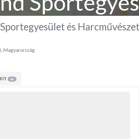
d Sportegyes
cművészeti Is
Sportegyesület és Harcművészet
t
,
Magyarország
FIT
86