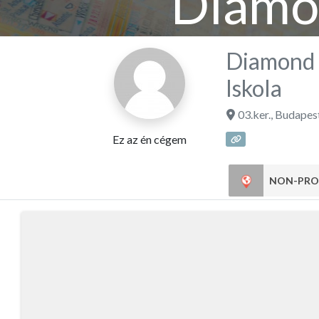
Diamon
Har
Diamond 
Iskola
03.ker.
,
Budapes
Ez az én cégem
NON-PRO