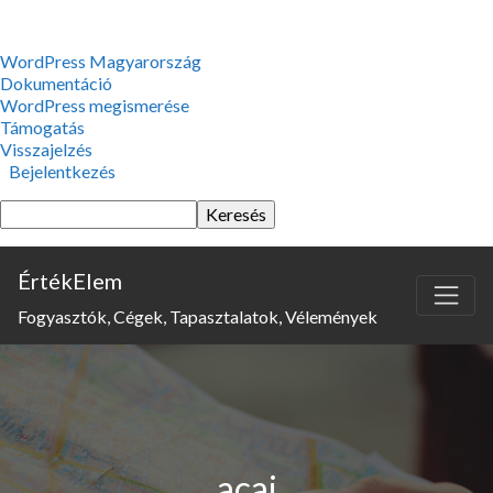
WordPress,
WordPress Magyarország
a
Dokumentáció
csodás
WordPress megismerése
Támogatás
Visszajelzés
Bejelentkezés
Keresés
ÉrtékElem
Fogyasztók, Cégek, Tapasztalatok, Vélemények
acai