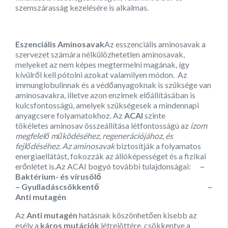
szemszárasság kezelésére is alkalmas.
Eszenciális Aminosavak
Az esszenciális aminosavak a
szervezet számára nélkülözhetetlen aminosavak,
melyeket az nem képes megtermelni magának, így
kívülről kell pótolni azokat valamilyen módon. Az
immunglobulinnak és a védőanyagoknak is szüksége van
aminosavakra, illetve azon enzimek előállításában is
kulcsfontosságú, amelyek szükségesek a mindennapi
anyagcsere folyamatokhoz. Az
ACAI
szinte
tökéletes aminosav összeállítása létfontosságú az
izom
megfelelő működéséhez, regenerációjához, és
fejlődéséhez. Az aminosavak
biztosítják a folyamatos
energiaellátást, fokozzák az állóképességet és a fizikai
erőnlétet is.Az ACAI bogyó további tulajdonságai:
–
Baktérium- és vírusölő
– Gyulladáscsökkentő
–
Anti mutagén
Az
Anti mutagén
hatásnak köszönhetően kisebb az
esély a
káros mutációk
létrejöttére, csökkentve a