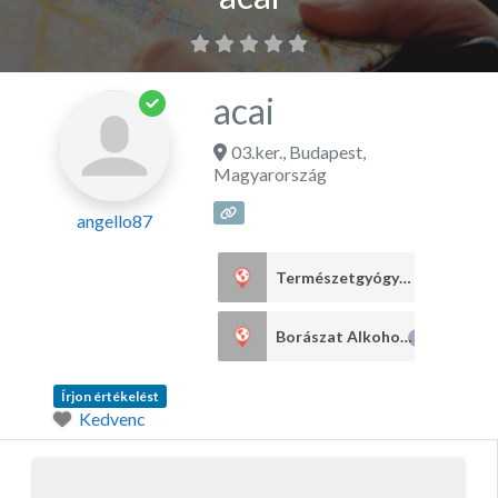
acai
03.ker.
,
Budapest
,
Magyarország
angello87
Természetgyógyászat
1
Borászat Alkohol
1
Írjon értékelést
Kedvenc