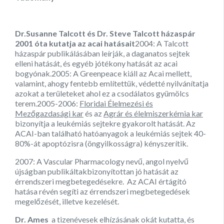
Dr.Susanne Talcott és Dr. Steve Talcott házaspár
2001 óta kutatja az acai hatásait
2004: A Talcott
házaspár publikálásában leírják, a daganatos sejtek
elleni hatását, és egyéb jótékony hatását az acai
bogyónak.2005: A Greenpeace kiáll az Acai mellett,
valamint, ahogy fentebb említettük, védetté nyilvánítatja
azokat a területeket ahol ez a csodálatos gyümölcs
terem.2005-2006:
Floridai Élelmezési és
Mezőgazdasági kar
és az
Agrár és élelmiszerkémia kar
bizonyítja a leukémiás sejtekre gyakorolt hatását. Az
ACAI-ban található hatóanyagok a leukémiás sejtek 40-
80%-át apoptózisra (öngyilkosságra) kényszerítik.
2007: A Vascular Pharmacology nevű, angol nyelvű
újságban publikáltakbizonyítottan jó hatását az
érrendszeri megbetegedésekre. Az ACAI értágító
hatása révén segíti az érrendszeri megbetegedések
megelőzését, illetve kezelését.
Dr. Ames
a tizenévesek elhízásának okát kutatta, és