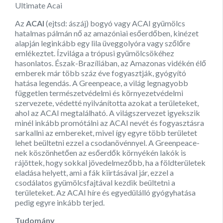
Ultimate Acai
Az
ACAI
(ejtsd: ászáj) bogyó vagy ACAI gyümölcs
hatalmas pálmán nő az amazóniai esőerdőben, kinézet
alapján leginkább egy lila üveggolyóra vagy szőlőre
emlékeztet. Ízvilága a trópusi gyümölcsökéhez
hasonlatos. Észak-Brazíliában, az Amazonas vidékén élő
emberek már több száz éve fogyasztják, gyógyító
hatása legendás. A Greenpeace, a világ legnagyobb
független természetvédelmi és környezetvédelmi
szervezete, védetté nyilvánította azokat a területeket,
ahol az ACAI megtalálható. A világszervezet igyekszik
minél inkább promótálni az ACAI nevét és fogyasztásra
sarkallni az embereket, mivel így egyre több területet
lehet beültetni ezzel a csodanövénnyel. A Greenpeace-
nek köszönhetően az esőerdők környékén lakók is
rájöttek, hogy sokkal jövedelmezőbb, ha a földterületek
eladása helyett, ami a fák kiirtásával jár, ezzel a
csodálatos gyümölcsfajtával kezdik beültetni a
területeket. Az ACAI híre és egyedülálló gyógyhatása
pedig egyre inkább terjed.
Tudomány