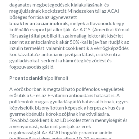
daganatos megbetegedések kialakulásának, és
megújulásának kockázatát.Mindezeken túl az ACAI
bőséges forrása az úgynevezett
bioaktív
antocianinok
nak
, melyek a flavonoidok egy
különálló csoportját alkot­ják. Az A.C.S. (Amerikai Kémiai
Társaság) által publikált, szakmailag lektorált kísérlet
szerint az antocianinok akár 50%-kal is javítani tudják az
inzulin termelést, valamint csökkentik a vérrögképződés
kockázatát.Az antocianin javítja a látást, csökkenti a
gyulladásokat, serkenti a hámrétegképződést és
fogszuvasodás gátló.
Proantocianidin(
polifenol
)
A vörösborban is megtalálható polifenolos vegyületek
erősítik a C- és az E-vitamin antioxidáns hatását is. A
polifenolok magas gyulladásgátló hatással bírnak, egyes
képviselőik bizonyítottan képesek a herpesz vírus és a
gyermekbénulás kórokozójának inaktiválására.
Továbbá csökkentik az LDL-koleszterin mennyiségét és
a vérnyomást, valamint javítják az erek
rugalmasságát.Az ACAI bogyók proantocianidin
(polifenol) tartalma arányaiban 10-30-szorosa a