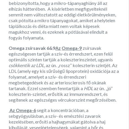
bebizonyította, hogy a mikro-tápanyaghiány áll az
elhízás hátterében. A kísérletben megfigyelteknél
semmit nem változtatott az eddigi életkörülményeken,
csak pótolta a mikro tápanyagokat, amiket a helytelen
táplálkozás és diéta miatt nem voltak képesek
magukhoz venni, és ezeknek a pótlásával elindult a
fogyás folyamata.
Omega zsírsavak 6&9
Az
Omega-9
zsírsavak
egészségesen tartják a szív-és érrendszert, ezen felül
optimális szinten tartják a koleszterinszintet
,
ugyanis
csökkentik az LDL
, az ún. „rossz” koleszterin szintjét. Az
LDL (amely egy kis sűrűségű lipoprotein) oxidációja az a
folyamat, amelyet a szív- és érrendszeri
megbetegedések és az arteriosclerosis fő okának
tartanak. Ezzel szemben fenntartják a
HDL
az ún. „jó”
koleszterin-szintet, erősítik az immunrendszert, és
segítenek az egészséges vércukorszint megőrzésében.
Az Omega-6
segít a koncentrációban, a
sebgyógyulásban, a szív- és emésztési zavarok
kezelésében, erősíti a hajhagymákat gátolva a haj
kihullását, veseelégtelenségek, valamint a bőr és