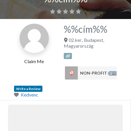
%%cím%%
02.ker.
,
Budapest
,
Magyarország
Claim Me
NON-PROFIT
151
Write a Review
Kedvenc