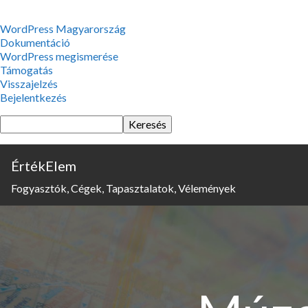
WordPress,
WordPress Magyarország
a
Dokumentáció
csodás
WordPress megismerése
Támogatás
Visszajelzés
Bejelentkezés
Keresés
ÉrtékElem
Fogyasztók, Cégek, Tapasztalatok, Vélemények