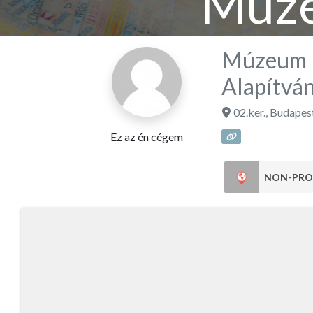
Múze
Köz
Múzeum 
Alapítvá
02.ker.
,
Budapes
Ez az én cégem
NON-PRO