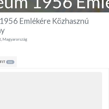
um 1956 Eml
hasznú Alapít
1956 Emlékére Közhasznú
ny
t
,
Magyarország
FIT
151