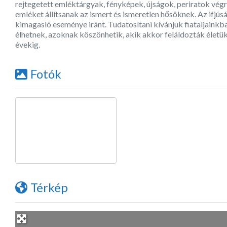
rejtegetett emléktárgyak, fényképek, újságok, periratok végr
emléket állítsanak az ismert és ismeretlen hősöknek. Az ifjú
kimagasló eseménye iránt. Tudatosítani kívánjuk fiataljaink
élhetnek, azoknak köszönhetik, akik akkor feláldozták élet
évekig.
Fotók
Térkép