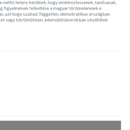
e méltó helyre kerülnek, hogy emlékeztessenek, tanítsanak,
ság figyelmének felkeltése a magyar történelemnek e
ban, azt hogy szabad, független, demokratikus országban
üket vagy börtönökben, internálótáborokban sínylődtek