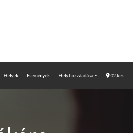
Helyek
Események
Hely hozzáadása
02.ker.