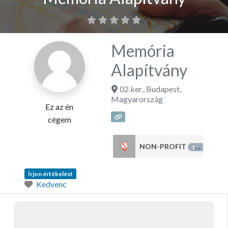
Memória
Alapítvány
02.ker.
,
Budapest
,
Magyarország
Ez az én
cégem
NON-PROFIT
151
Írjon értékelést
Kedvenc