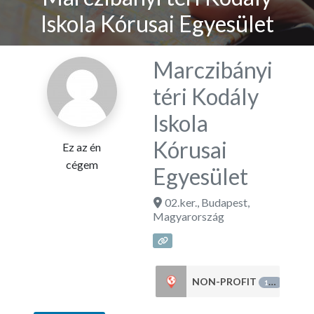
Iskola Kórusai Egyesület
Marczibányi
téri Kodály
Iskola
Kórusai
Ez az én
cégem
Egyesület
02.ker.
,
Budapest
,
Magyarország
NON-PROFIT
151