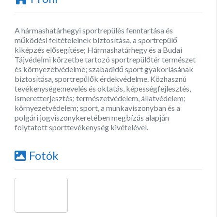
A hármashatárhegyi sportrepülés fenntartása és
működési feltételeinek biztosítása, a sportrepülő
kiképzés elősegítése; Hármashatárhegy és a Budai
Tájvédelmi körzetbe tartozó sportrepülőtér természet
és környezetvédelme; szabadidő sport gyakorlásának
biztosítása, sportrepülők érdekvédelme. Közhasznú
tevékenysége:nevelés és oktatás, képességfejlesztés,
ismeretterjesztés; természetvédelem, állatvédelem;
környezetvédelem; sport, a munkaviszonyban és a
polgári jogviszonykeretében megbízás alapján
folytatott sporttevékenység kivételével.
Fotók