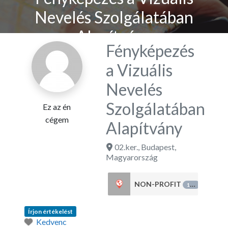
Nevelés Szolgálatában
Alapítvány
Fényképezés
a Vizuális
Nevelés
Szolgálatában
Ez az én
cégem
Alapítvány
02.ker.
,
Budapest
,
Magyarország
NON-PROFIT
151
Írjon értékelést
Kedvenc