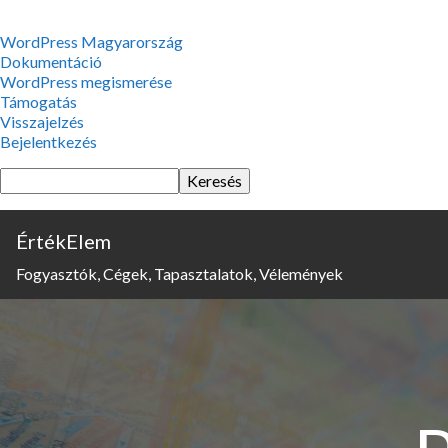
WordPress,
WordPress Magyarország
a
Dokumentáció
csodás
WordPress megismerése
Támogatás
Visszajelzés
Bejelentkezés
Keresés
ÉrtékElem
Fogyasztók, Cégek, Tapasztalatok, Vélemények