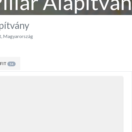
illar Alapítvá
apítvány
t
,
Magyarország
FIT
54