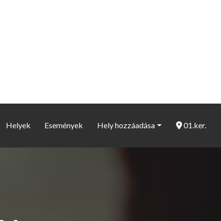
Helyek
Események
Hely hozzáadása
01.ker.