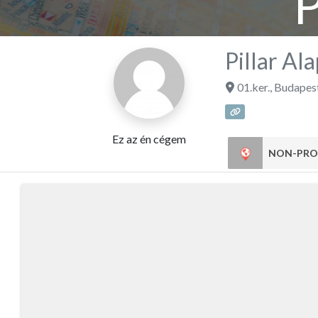
P
Pillar Al
01.ker.
,
Budapes
Ez az én cégem
NON-PRO