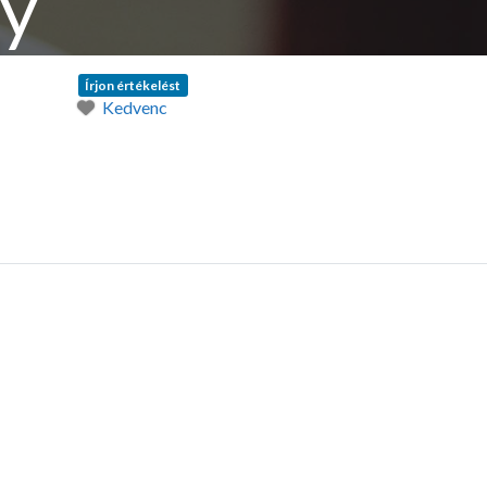
ny
Írjon értékelést
Kedvenc