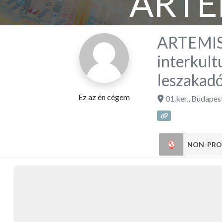
ARTE
Alapítv
ARTEMISS
interkult
kapcsol
leszakadó
Ez az én cégem
01.ker.
,
Budapes
l
NON-PRO