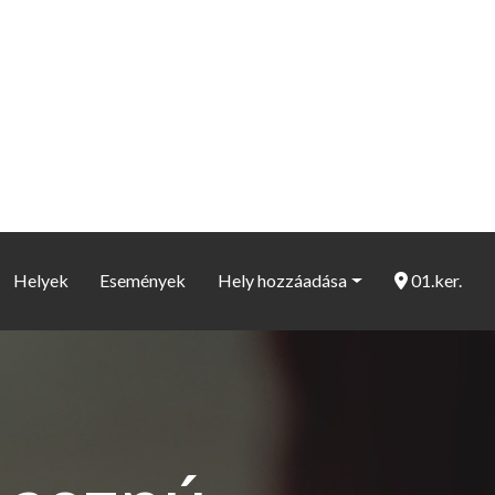
Helyek
Események
Hely hozzáadása
01.ker.