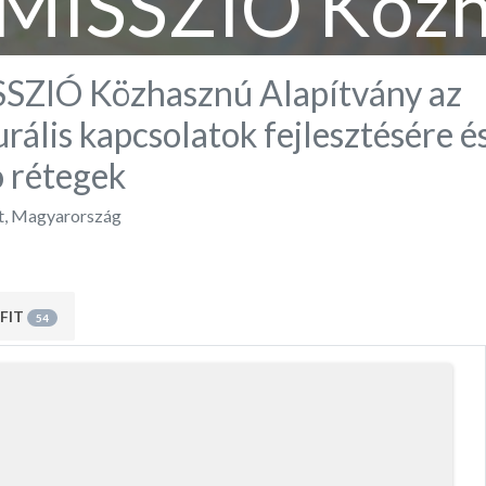
MISSZIÓ Közh
ány az interku
ZIÓ Közhasznú Alapítvány az
urális kapcsolatok fejlesztésére é
atok fejlesztés
 rétegek
t
,
Magyarország
eszakadó réteg
FIT
54