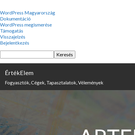
WordPress,
WordPress Magyarország
a
Dokumentáció
csodás
WordPress megismerése
Támogatás
Visszajelzés
Bejelentkezés
Keresés
ÉrtékElem
Fogyasztók, Cégek, Tapasztalatok, Vélemények