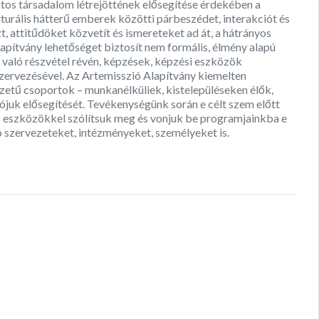
datos társadalom létrejöttének elősegítése érdekében a
lturális hátterű emberek közötti párbeszédet, interakciót és
t, attitűdöket közvetít és ismereteket ad át, a hátrányos
apítvány lehetőséget biztosít nem formális, élmény alapú
való részvétel révén, képzések, képzési eszközök
 szervezésével. Az Artemisszió Alapítvány kiemelten
lyzetű csoportok – munkanélküliek, kistelepüléseken élők,
ójuk elősegítését. Tevékenységünk során e célt szem előtt
s eszközökkel szólítsuk meg és vonjuk be programjainkba e
ó szervezeteket, intézményeket, személyeket is.