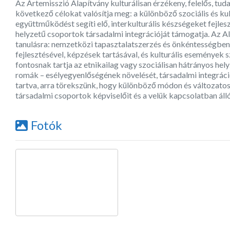
Az Artemisszió Alapítvány kulturálisan érzékeny, felelős, tu
következő célokat valósítja meg: a különböző szociális és ku
együttműködést segíti elő, interkulturális készségeket fejlesz
helyzetű csoportok társadalmi integrációját támogatja. Az Al
tanulásra: nemzetközi tapasztalatszerzés és önkéntességben 
fejlesztésével, képzések tartásával, és kulturális események
fontosnak tartja az etnikailag vagy szociálisan hátrányos he
romák – esélyegyenlőségének növelését, társadalmi integráci
tartva, arra törekszünk, hogy különböző módon és változato
társadalmi csoportok képviselőit és a velük kapcsolatban áll
Fotók