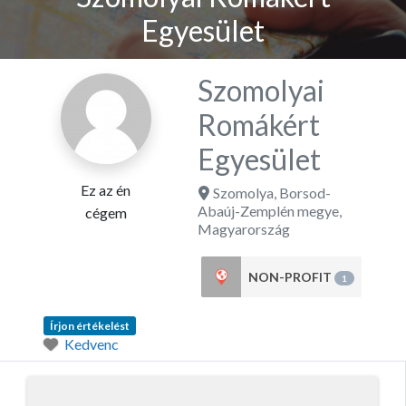
Egyesület
Szomolyai
Romákért
Egyesület
Ez az én
Szomolya
,
Borsod-
Abaúj-Zemplén megye
,
cégem
Magyarország
NON-PROFIT
1
Írjon értékelést
Kedvenc