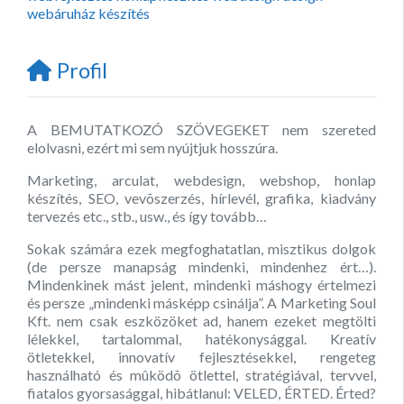
webáruház készítés
Profil
A BEMUTATKOZÓ SZÖVEGEKET nem szereted
elolvasni, ezért mi sem nyújtjuk hosszúra.
Marketing, arculat, webdesign, webshop, honlap
készítés, SEO, vevõszerzés, hírlevél, grafika, kiadvány
tervezés etc., stb., usw., és így tovább…
Sokak számára ezek megfoghatatlan, misztikus dolgok
(de persze manapság mindenki, mindenhez ért…).
Mindenkinek mást jelent, mindenki máshogy értelmezi
és persze „mindenki másképp csinálja”. A Marketing Soul
Kft. nem csak eszközöket ad, hanem ezeket megtölti
lélekkel, tartalommal, hatékonysággal. Kreatív
ötletekkel, innovatív fejlesztésekkel, rengeteg
használható és mûködõ ötlettel, stratégiával, tervvel,
fiatalos gyorsasággal, hibátlanul: VELED, ÉRTED. Érted?