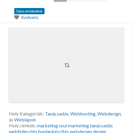
Írjon értékelést
Kedvenc
Hely Kategóriák:
Tanácsadás
,
Webhosting, Webdesign
,
ás
Weblapok
Hely címkék:
marketing soul marketing tanácsadás
webfejlesztés honlapkészítés webdesign design