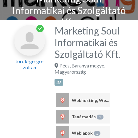
Informatikai és Szolgáltató
Kft.
Marketing Soul
Informatikai és
Szolgáltató Kft.
torok-gergo-
Pécs
,
Baranya megye
,
zoltan
Magyarország
Webhosting, Webdesign
2
Tanácsadás
1
Weblapok
1