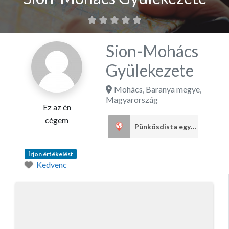
Sion-Mohács
Gyülekezete
Mohács
,
Baranya megye
,
Magyarország
Ez az én
cégem
Pünkösdista egyház
1
Írjon értékelést
Kedvenc