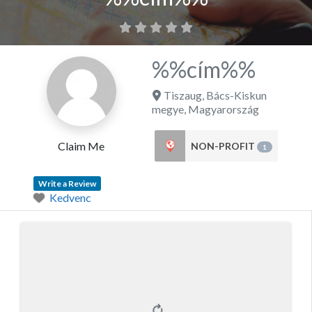
%%cím%%
Tiszaug
,
Bács-Kiskun
megye
,
Magyarország
Claim Me
NON-PROFIT
1
Write a Review
Kedvenc