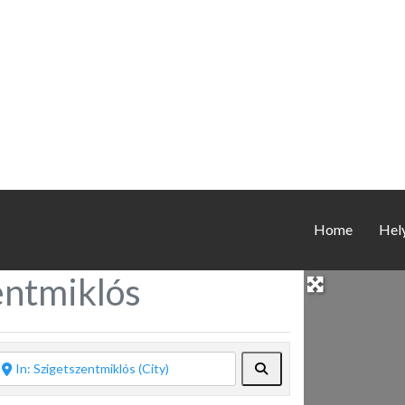
Home
Hel
entmiklós
Keresés