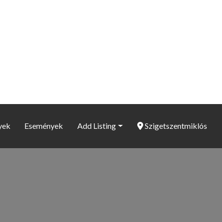
yek
Események
Add Listing
Szigetszentmiklós