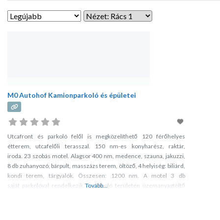
M0 Autohof Kamionparkoló és épületei
Utcafront és parkoló felől is megközelíthető 120 férőhelyes
étterem, utcafelőli terasszal. 150 nm-es konyharész, raktár,
iroda. 23 szobás motel. Alagsor 400 nm, medence, szauna, jakuzzi,
8 db zuhanyozó, bárpult, masszázs terem, öltöző, 4 helyiség: biliárd,
kondi terem, tárgyalók. Összesen: 1200 nm. A motel 3 db
saját parkolóval rendelkezik. A parkoló területén üzemanyagtöltő
Tovább...
állomás működik.