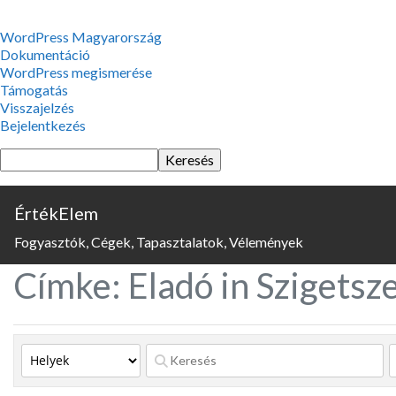
WordPress,
WordPress Magyarország
a
Dokumentáció
csodás
WordPress megismerése
Támogatás
Visszajelzés
Bejelentkezés
Keresés
ÉrtékElem
Fogyasztók, Cégek, Tapasztalatok, Vélemények
Címke: Eladó in Szigetsz