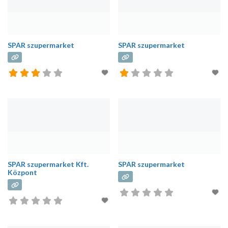
táskát készítünk és forgalmazunk.
Öko táskák, környezetbarát táskák
mindenkinek.
SPAR szupermarket
SPAR szupermarket
SPAR szupermarket Kft.
SPAR szupermarket
Központ