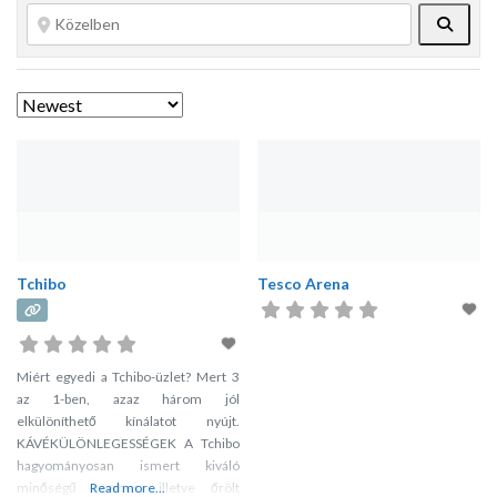
Searc
Tchibo
Tesco Arena
Miért egyedi a Tchibo-üzlet? Mert 3
az 1-ben, azaz három jól
elkülöníthető kínálatot nyújt.
KÁVÉKÜLÖNLEGESSÉGEK A Tchibo
hagyományosan ismert kiváló
minőségű szemes, illetve őrölt
Read more...