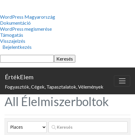
WordPress,
WordPress Magyarország
a
Dokumentáció
csodás
WordPress megismerése
Támogatás
Visszajelzés
Bejelentkezés
Keresés
ÉrtékElem
Fogyasztók, Cégek, Tapasztalatok, Vélemények
All Élelmiszerboltok