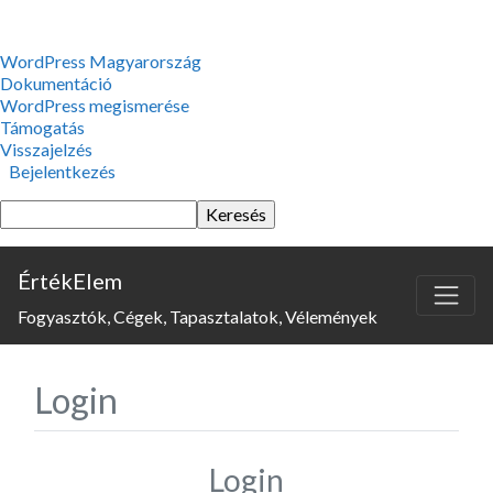
WordPress,
WordPress Magyarország
a
Dokumentáció
csodás
WordPress megismerése
Támogatás
Visszajelzés
Bejelentkezés
Keresés
ÉrtékElem
Fogyasztók, Cégek, Tapasztalatok, Vélemények
Login
Login