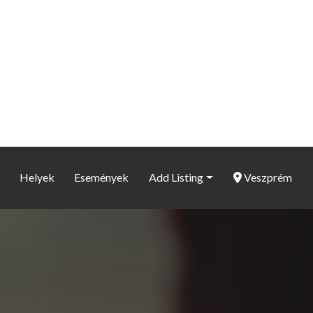
Helyek
Események
Add Listing
Veszprém