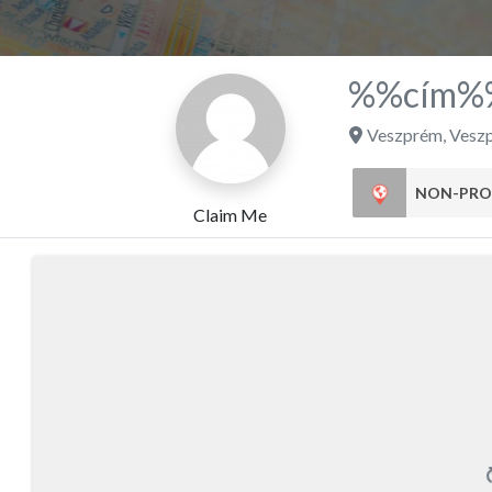
%%cím%
Veszprém
,
Vesz
NON-PRO
Claim Me