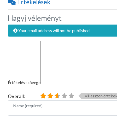
Értékelések
Hagyj véleményt
Your email address will not be published.
Értékelés szövege
Válasszon értékel
Overall:
Name