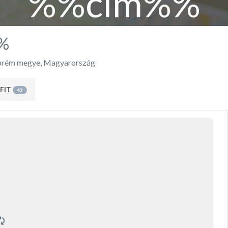
%%cím%%
%
prém megye
,
Magyarország
FIT
42