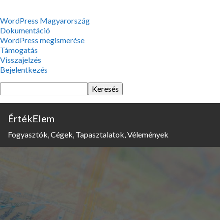
WordPress,
WordPress Magyarország
a
Dokumentáció
csodás
WordPress megismerése
Támogatás
Visszajelzés
Bejelentkezés
Keresés
ÉrtékElem
Fogyasztók, Cégek, Tapasztalatok, Vélemények